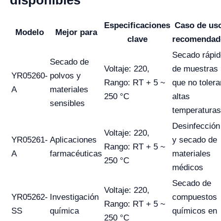
Especificaciones
Caso de us
Modelo
Mejor para
clave
recomendad
Secado rápid
Secado de
Voltaje: 220,
de muestras
YR05260-
polvos y
Rango: RT + 5 ~
que no tolera
A
materiales
250 °C
altas
sensibles
temperaturas
Desinfección
Voltaje: 220,
YR05261-
Aplicaciones
y secado de
Rango: RT + 5 ~
A
farmacéuticas
materiales
250 °C
médicos
Secado de
Voltaje: 220,
YR05262-
Investigación
compuestos
Rango: RT + 5 ~
SS
química
químicos en
250 °C