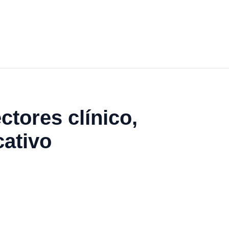
tores clínico,
cativo