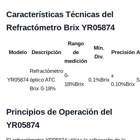
Características Técnicas del
Refractómetro Brix YR05874
Rango
Mín.
Modelo
Descripción
de
Precisión
A
Div.
medición
Refractómetro
0-
±
YR05874
óptico ATC
0.1%Brix
S
18%Brix
0.10%Brix
Brix 0-18%
Principios de Operación del
YR05874