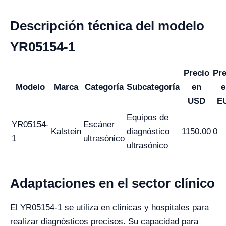
Descripción técnica del modelo
YR05154-1
Precio
Pre
Modelo
Marca
Categoría
Subcategoría
en
e
USD
E
Equipos de
YR05154-
Escáner
Kalstein
diagnóstico
1150.00
0
1
ultrasónico
ultrasónico
Adaptaciones en el sector clínico
El YR05154-1 se utiliza en clínicas y hospitales para
realizar diagnósticos precisos. Su capacidad para