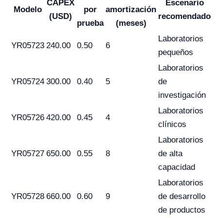
CAPEX
Escenario
Modelo
por
amortización
(USD)
recomendado
prueba
(meses)
Laboratorios
YR05723
240.00
0.50
6
pequeños
Laboratorios
YR05724
300.00
0.40
5
de
investigación
Laboratorios
YR05726
420.00
0.45
4
clínicos
Laboratorios
YR05727
650.00
0.55
8
de alta
capacidad
Laboratorios
YR05728
660.00
0.60
9
de desarrollo
de productos