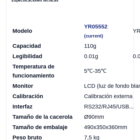
Especificaciones técnicas
YR05552
Modelo
YR
(current)
Capacidad
110g
Legibilidad
0.01g
0.
Temperatura de
5℃-35℃
funcionamiento
Monitor
LCD (luz de fondo bla
Calibración
Calibración externa
Interfaz
RS232/RJ45/USB...
Tamaño de la cacerola
Ø90mm
Tamaño de embalaje
490x350x360mm
Peso bruto
7,5 kg