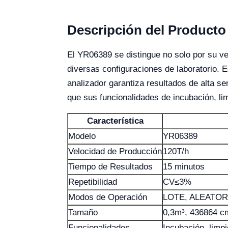
Descripción del Producto
El YR06389 se distingue no solo por su ve
diversas configuraciones de laboratorio.
analizador garantiza resultados de alta sens
que sus funcionalidades de incubación, li
Característica
Modelo
YR06389
Velocidad de Producción
120T/h
Tiempo de Resultados
15 minutos
Repetibilidad
CV≤3%
Modos de Operación
LOTE, ALEATOR
Tamaño
0,3m³, 436864 cm 
Funcionalidades
Incubación, limp