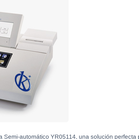
ca Semi-automático YR05114, una solución perfecta