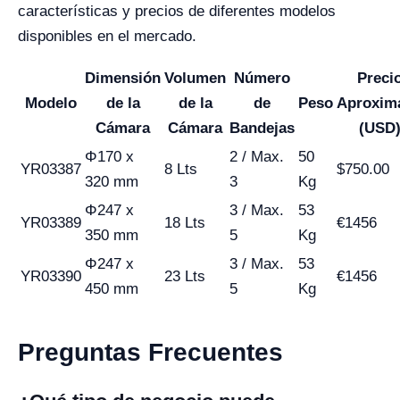
características y precios de diferentes modelos
disponibles en el mercado.
Dimensión
Volumen
Número
Preci
Modelo
de la
de la
de
Peso
Aproxim
Cámara
Cámara
Bandejas
(USD
Φ170 x
2 / Max.
50
YR03387
8 Lts
$750.00
320 mm
3
Kg
Φ247 x
3 / Max.
53
YR03389
18 Lts
€1456
350 mm
5
Kg
Φ247 x
3 / Max.
53
YR03390
23 Lts
€1456
450 mm
5
Kg
Preguntas Frecuentes