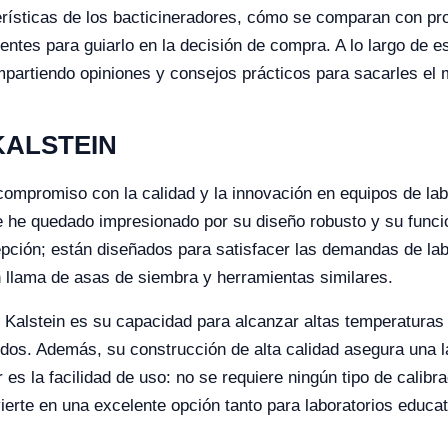
erísticas de los bacticineradores, cómo se comparan con pro
tes para guiarlo en la decisión de compra. A lo largo de e
ompartiendo opiniones y consejos prácticos para sacarles e
 KALSTEIN
ompromiso con la calidad y la innovación en equipos de labo
re he quedado impresionado por su diseño robusto y su func
epción; están diseñados para satisfacer las demandas de la
sin llama de asas de siembra y herramientas similares.
 Kalstein es su capacidad para alcanzar altas temperaturas
s. Además, su construcción de alta calidad asegura una lar
 es la facilidad de uso: no se requiere ningún tipo de calibr
ierte en una excelente opción tanto para laboratorios educa