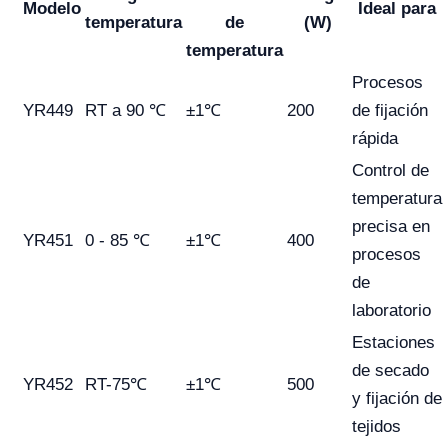
Modelo
Ideal para
temperatura
de
(W)
temperatura
Procesos
YR449
RT a 90 ℃
±1℃
200
de fijación
rápida
Control de
temperatura
precisa en
YR451
0 - 85 ℃
±1℃
400
procesos
de
laboratorio
Estaciones
de secado
YR452
RT-75℃
±1℃
500
y fijación de
tejidos