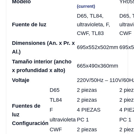
Modelo
YR05
(current)
D65, TL84,
D65, 
Fuente de luz
ultravioleta, F,
ultravi
CWF, TL83
CWF
Dimensiones (An. x Pr. x
695x552x502mm
695x
Al.)
Tamaño interior (ancho
665x490x360mm
x profundidad x alto)
Voltaje
220V/50Hz – 110V/60H
D65
2 piezas
2 pie
TL84
2 piezas
2 pie
Fuentes de
F
4 PIEZAS
4 PI
luz
ultravioleta
PC 1
PC 1
Configuración
CWF
2 piezas
2 pie