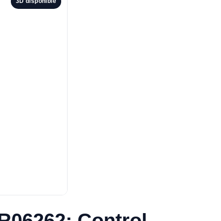
3D disponible
R06262: Control