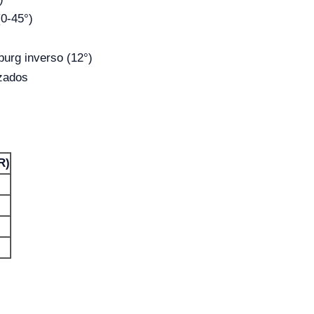
(0-45°)
burg inverso (12°)
izados
R)