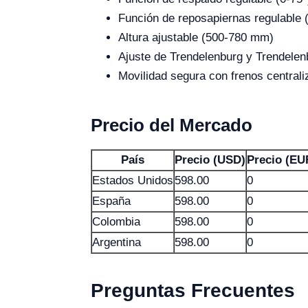
Función de reposapiernas regulable 
Altura ajustable (500-780 mm)
Ajuste de Trendelenburg y Trendelen
Movilidad segura con frenos central
Precio del Mercado
País
Precio (USD)
Precio (EU
Estados Unidos
598.00
0
España
598.00
0
Colombia
598.00
0
Argentina
598.00
0
Preguntas Frecuentes