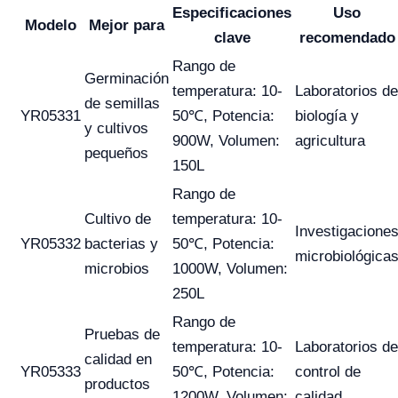
Especificaciones
Uso
Modelo
Mejor para
clave
recomendado
Rango de
Germinación
temperatura: 10-
Laboratorios de
de semillas
YR05331
50℃, Potencia:
biología y
y cultivos
900W, Volumen:
agricultura
pequeños
150L
Rango de
Cultivo de
temperatura: 10-
Investigacione
YR05332
bacterias y
50℃, Potencia:
microbiológica
microbios
1000W, Volumen:
250L
Rango de
Pruebas de
temperatura: 10-
Laboratorios de
calidad en
YR05333
50℃, Potencia:
control de
productos
1200W, Volumen:
calidad