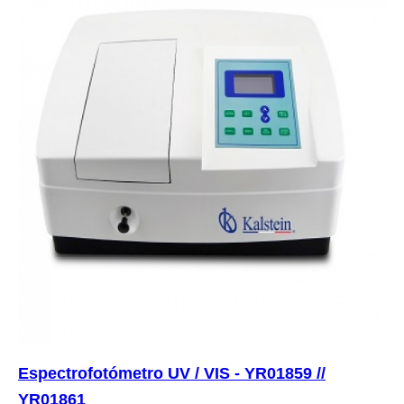
Espectrofotómetro UV / VIS - YR01859 //
YR01861