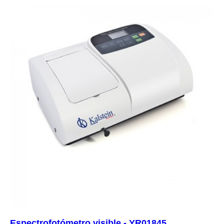
Espectrofotómetro visible - YR01845