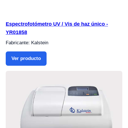
Espectrofotómetro UV / Vis de haz único -
YR01858
Fabricante: Kalstein
Ver producto