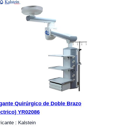
gante Quirúrgico de Doble Brazo
éctrico) YR02086
icante : Kalstein