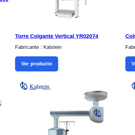
Torre Colgante Vertical YR02074
Col
Fabricante : Kalstein
Fabr
Ver producto
V