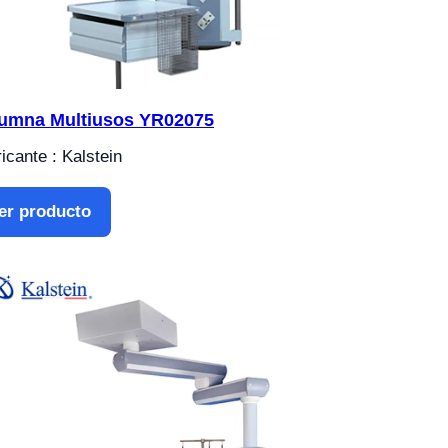
umna Multiusos YR02075
icante : Kalstein
er producto