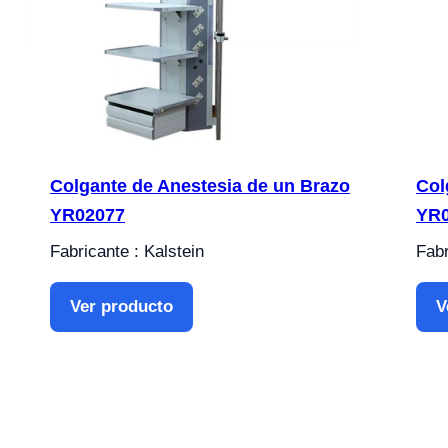
Colgante de Anestesia de un Brazo
Col
YR02077
YR
Fabricante : Kalstein
Fabr
Ver producto
V