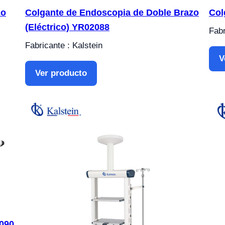
zo
Colgante de Endoscopia de Doble Brazo
Col
(Eléctrico) YR02088
Fabr
Fabricante : Kalstein
V
Ver producto
090