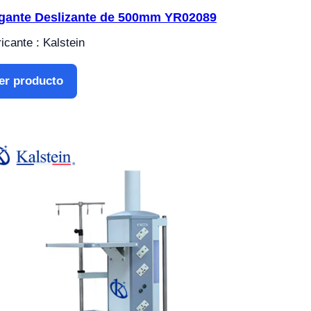
gante Deslizante de 500mm YR02089
icante : Kalstein
er producto