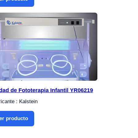
dad de Fototerapia Infantil YR06219
icante : Kalstein
er producto