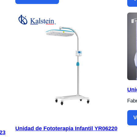
Uni
Fabr
V
Unidad de Fototerapia Infantil YR06220
223