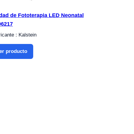
dad de Fototerapia LED Neonatal
06217
icante : Kalstein
er producto