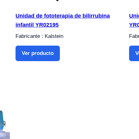
Unidad de fototerapia de bilirrubina
Uni
infantil YR02195
YR
Fabricante : Kalstein
Fabr
Ver producto
V