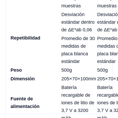
muestras
muestras
Desviación
Desviaci
estándar dentro
estándar 
de ΔE*ab 0,06
de ΔE*ab
Repetibilidad
Promedio de 30
Promedio
medidas de
medidas 
placa blanca
placa bla
estándar
estándar
Peso
500g
500g
Dimensión
205×70×100mm
205×70×
Batería
Batería
recargable de
recargabl
Fuente de
iones de litio de
iones de l
alimentación
3,7 V a 3200
3,7 V a 3
mAh.
mAh.