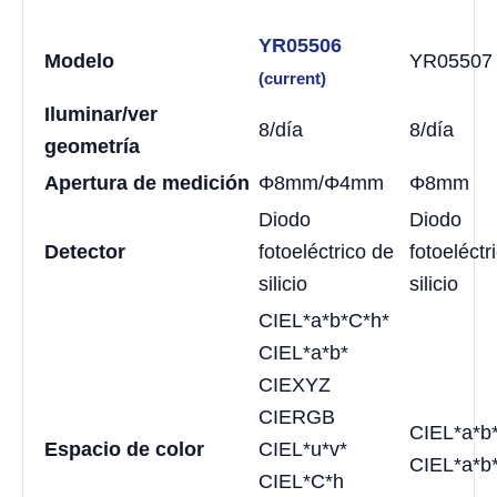
YR05506
Modelo
YR05507
(current)
Iluminar/ver
8/día
8/día
geometría
Apertura de medición
Φ8mm/Φ4mm
Φ8mm
Diodo
Diodo
Detector
fotoeléctrico de
fotoeléctr
silicio
silicio
CIEL*a*b*C*h*
CIEL*a*b*
CIEXYZ
CIERGB
CIEL*a*b
Espacio de color
CIEL*u*v*
CIEL*a*b
CIEL*C*h