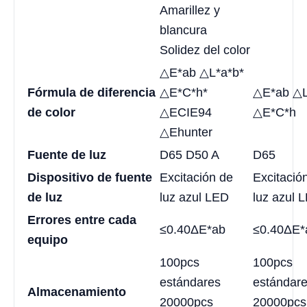
Amarillez y
blancura
Solidez del color
△E*ab △L*a*b*
Fórmula de diferencia
△E*C*h*
△E*ab △L
de color
△ECIE94
△E*C*h
△Ehunter
Fuente de luz
D65 D50 A
D65
Dispositivo de fuente
Excitación de
Excitació
de luz
luz azul LED
luz azul 
Errores entre cada
≤0.40ΔE*ab
≤0.40ΔE*
equipo
100pcs
100pcs
estándares
estándar
Almacenamiento
20000pcs
20000pcs