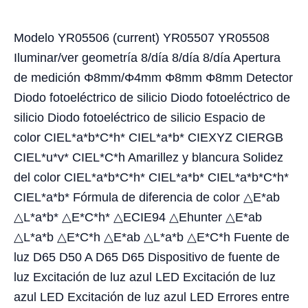
Modelo YR05506 (current) YR05507 YR05508
Iluminar/ver geometría 8/día 8/día 8/día Apertura
de medición Φ8mm/Φ4mm Φ8mm Φ8mm Detector
Diodo fotoeléctrico de silicio Diodo fotoeléctrico de
silicio Diodo fotoeléctrico de silicio Espacio de
color CIEL*a*b*C*h* CIEL*a*b* CIEXYZ CIERGB
CIEL*u*v* CIEL*C*h Amarillez y blancura Solidez
del color CIEL*a*b*C*h* CIEL*a*b* CIEL*a*b*C*h*
CIEL*a*b* Fórmula de diferencia de color △E*ab
△L*a*b* △E*C*h* △ECIE94 △Ehunter △E*ab
△L*a*b △E*C*h △E*ab △L*a*b △E*C*h Fuente de
luz D65 D50 A D65 D65 Dispositivo de fuente de
luz Excitación de luz azul LED Excitación de luz
azul LED Excitación de luz azul LED Errores entre