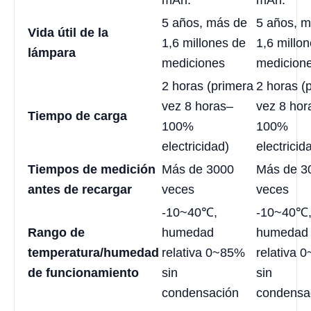
5 años, más de
5 años, 
Vida útil de la
1,6 millones de
1,6 millo
lámpara
mediciones
medicion
2 horas (primera
2 horas (
vez 8 horas–
vez 8 hor
Tiempo de carga
100%
100%
electricidad)
electricid
Tiempos de medición
Más de 3000
Más de 3
antes de recargar
veces
veces
-10~40℃,
-10~40℃
Rango de
humedad
humedad
temperatura/humedad
relativa 0~85%
relativa 
de funcionamiento
sin
sin
condensación
condensa