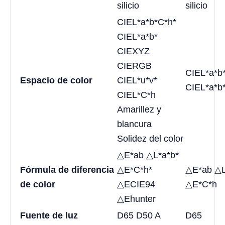
silicio
silicio
CIEL*a*b*C*h*
CIEL*a*b*
CIEXYZ
CIERGB
CIEL*a*b
Espacio de color
CIEL*u*v*
CIEL*a*b
CIEL*C*h
Amarillez y
blancura
Solidez del color
△E*ab △L*a*b*
Fórmula de diferencia
△E*C*h*
△E*ab △L
de color
△ECIE94
△E*C*h
△Ehunter
Fuente de luz
D65 D50 A
D65