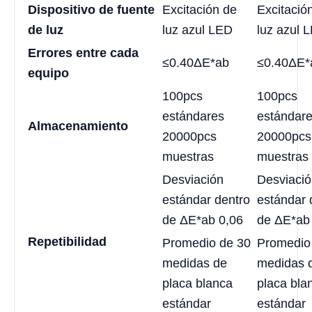
Dispositivo de fuente
Excitación de
Excitació
de luz
luz azul LED
luz azul 
Errores entre cada
≤0.40ΔE*ab
≤0.40ΔE*
equipo
100pcs
100pcs
estándares
estándar
Almacenamiento
20000pcs
20000pcs
muestras
muestras
Desviación
Desviaci
estándar dentro
estándar 
de ΔE*ab 0,06
de ΔE*ab
Repetibilidad
Promedio de 30
Promedio
medidas de
medidas 
placa blanca
placa bla
estándar
estándar