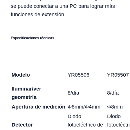
se puede conectar a una PC para lograr más
funciones de extensión.
Especificaciones técnicas
Modelo
YR05506
YR05507
Iluminar/ver
8/día
8/día
geometría
Apertura de medición
Φ8mm/Φ4mm
Φ8mm
Diodo
Diodo
Detector
fotoeléctrico de
fotoeléctr