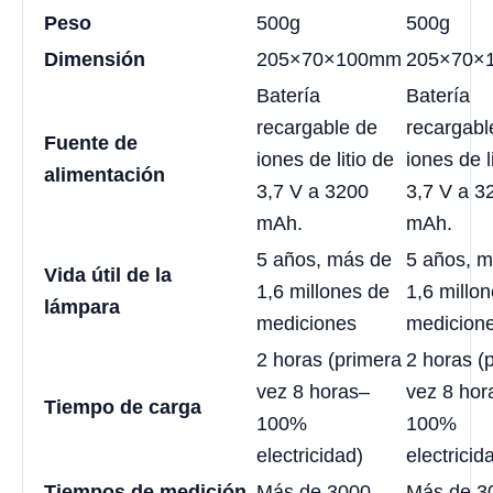
Peso
500g
500g
Dimensión
205×70×100mm
205×70×
Batería
Batería
recargable de
recargabl
Fuente de
iones de litio de
iones de l
alimentación
3,7 V a 3200
3,7 V a 3
mAh.
mAh.
5 años, más de
5 años, 
Vida útil de la
1,6 millones de
1,6 millo
lámpara
mediciones
medicion
2 horas (primera
2 horas (
vez 8 horas–
vez 8 hor
Tiempo de carga
100%
100%
electricidad)
electricid
Tiempos de medición
Más de 3000
Más de 3