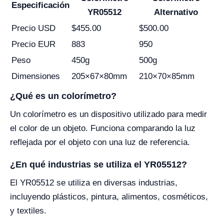
Especificación
YR05512
Alternativo
Precio USD
$455.00
$500.00
Precio EUR
883
950
Peso
450g
500g
Dimensiones
205×67×80mm
210×70×85mm
¿Qué es un colorímetro?
Un colorímetro es un dispositivo utilizado para medir
el color de un objeto. Funciona comparando la luz
reflejada por el objeto con una luz de referencia.
¿En qué industrias se utiliza el YR05512?
El YR05512 se utiliza en diversas industrias,
incluyendo plásticos, pintura, alimentos, cosméticos,
y textiles.