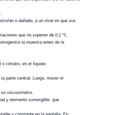
s.
rroído o dañado, a un nivel en que sus
ariaciones que no superen de 0,1
℃
.
 homogenice la muestra antes de la
o cilindro, en el líquido.
 la parte central. Luego, mover el
n su viscosímetro.
idad y elemento sumergible, que
table y constante en la pantalla. En