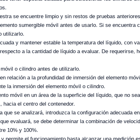
os.
stra se encuentre limpio y sin restos de pruebas anteriore
mento sumergible móvil antes de usarlo. Si se encuentra co
utilizarlo.
ecuada y mantener estable la temperatura del líquido, con v
 respecto a la cantidad de líquido a evaluar. De requerirse,
vil o cilindro antes de utilizarlo.
en relación a la profundidad de inmersión del elemento móvil 
te la inmersión del elemento móvil o cilindro.
to móvil en un área de la superficie del líquido, que no sea
, hacia el centro del contenedor.
a que se analizará, introduzca la configuración adecuada e
o que evaluará, se debe determinar la combinación de veloc
entre 10% y 100%.
l y permite el funcionamiento hasta alcanzar una medición es