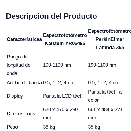
Descripción del Producto
Espectrofotómetr
Espectrofotómetro
Características
PerkinElmer
Kalstein YR05495
Lambda 365
Rango de
longitud de
190-1100 nm
190-1100 nm
onda
Ancho de banda
0.5, 1, 2, 4 nm
0.5, 1, 2, 4 nm
Pantalla táctil a
Display
Pantalla LCD táctil
color
620 x 470 x 290
661 x 484 x 271
Dimensiones
mm
mm
Peso
36 kg
35 kg