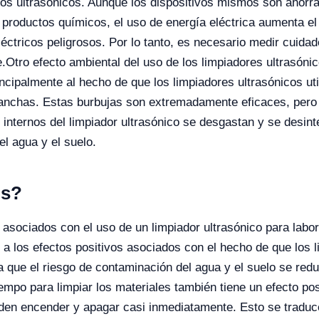
atos ultrasónicos. Aunque los dispositivos mismos son ahorr
r productos químicos, el uso de energía eléctrica aumenta e
léctricos peligrosos. Por lo tanto, es necesario medir cuida
e.
Otro efecto ambiental del uso de los limpiadores ultrasónic
cipalmente al hecho de que los limpiadores ultrasónicos uti
anchas. Estas burbujas son extremadamente eficaces, pero t
 internos del limpiador ultrasónico se desgastan y se desin
l agua y el suelo.
os?
sociados con el uso de un limpiador ultrasónico para labora
a los efectos positivos asociados con el hecho de que los 
a que el riesgo de contaminación del agua y el suelo se redu
mpo para limpiar los materiales también tiene un efecto po
eden encender y apagar casi inmediatamente. Esto se traduc