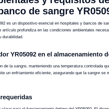
 banco de sangre YR050
92 es un dispositivo esencial en hospitales y bancos de sa
 artículo profundiza en las condiciones ambientales necesari
u durabilidad.
ador YR05092 en el almacenamiento d
ón de la sangre, manteniendo una temperatura controlada qu
e un enfriamiento eficiente, asegurando que la sangre se 
 requeridas
 clave para el funcionamiento óptimo del YR05092. El dispo