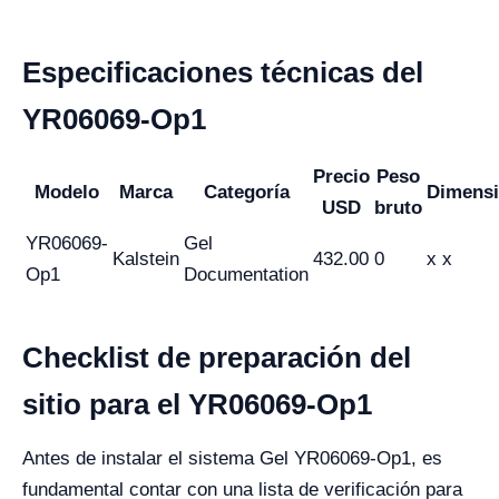
Especificaciones técnicas del
YR06069-Op1
Precio
Peso
Modelo
Marca
Categoría
Dimens
USD
bruto
YR06069-
Gel
Kalstein
432.00
0
x x
Op1
Documentation
Checklist de preparación del
sitio para el YR06069-Op1
Antes de instalar el sistema Gel YR06069-Op1, es
fundamental contar con una lista de verificación para