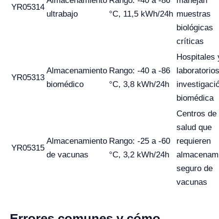
Almacenamiento
Rango: -40 a -86
manejan
YR05314
ultrabajo
°C, 11,5 kWh/24h
muestras
biológicas
críticas
Hospitales 
Almacenamiento
Rango: -40 a -86
laboratorio
YR05313
biomédico
°C, 3,8 kWh/24h
investigaci
biomédica
Centros de
salud que
Almacenamiento
Rango: -25 a -60
requieren
YR05315
de vacunas
°C, 3,2 kWh/24h
almacenam
seguro de
vacunas
Errores comunes y cómo