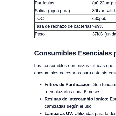
Partículas
(≤0.22μm): 
Salida (agua pura)
30L/hr salid
TOC
≤30ppb
Tasa de rechazo de bacterias
>99%
Peso
37KG (unida
Consumibles Esenciales p
Los consumibles son piezas críticas que a
consumibles necesarios para este sistem
Filtros de Purificación:
Son fundamen
reemplazarlos cada 6 meses.
Resinas de Intercambio Iónico:
Est
cambiadas según el uso.
Lámparas UV:
Utilizadas para la de