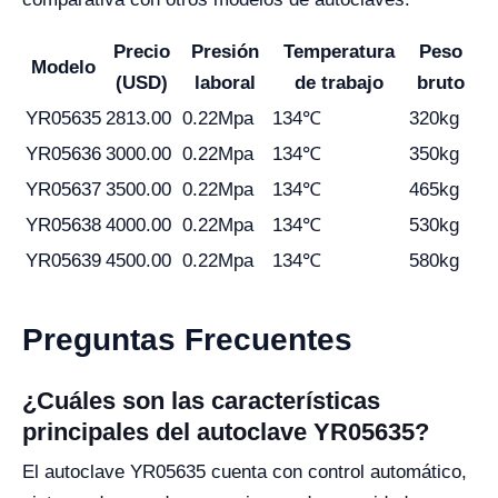
Precio
Presión
Temperatura
Peso
Modelo
(USD)
laboral
de trabajo
bruto
YR05635
2813.00
0.22Mpa
134℃
320kg
YR05636
3000.00
0.22Mpa
134℃
350kg
YR05637
3500.00
0.22Mpa
134℃
465kg
YR05638
4000.00
0.22Mpa
134℃
530kg
YR05639
4500.00
0.22Mpa
134℃
580kg
Preguntas Frecuentes
¿Cuáles son las características
principales del autoclave YR05635?
El autoclave YR05635 cuenta con control automático,