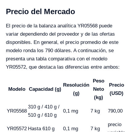
Precio del Mercado
El precio de la balanza analítica YR05568 puede
variar dependiendo del proveedor y de las ofertas
disponibles. En general, el precio promedio de este
modelo ronda los 790 dólares. A continuación, se
presenta una tabla comparativa con el modelo
YR05572, que destaca las diferencias entre ambos:
Peso
Resolución
Precio
Modelo
Capacidad (g)
Neto
(g)
(USD)
(kg)
310 g / 410 g /
YR05568
0,1 mg
7 kg
790,00
510 g / 610 g
precio
YR05572
Hasta 610 g
0,1 mg
7 kg