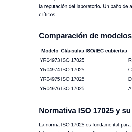
la reputación del laboratorio. Un baño de
críticos.
Comparación de modelos 
Modelo
Cláusulas ISO/IEC cubiertas
YR04973
ISO 17025
R
YR04974
ISO 17025
C
YR04975
ISO 17025
D
YR04976
ISO 17025
A
Normativa ISO 17025 y su 
La norma ISO 17025 es fundamental para la