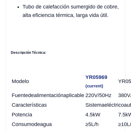
Tubo de calefacción sumergido de cobre,
alta eficiencia térmica, larga vida útil.
Descripción
T
écnica:
YR05969
Modelo
YR05
(current)
Fuente
de
alimentación
aplicable
220V/50Hz
380V
Características
Sistema
eléctrico
au
Potencia
4.5kW
7.5k
Consumo
de
agua
≥5L/h
≥10L