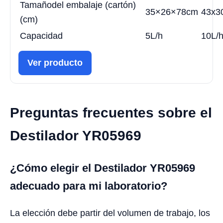
Tamaño
del
embalaje
(cartón)
35×26×78cm
43x3
(cm)
Capacidad
5L/h
10L/
Ver producto
Preguntas frecuentes sobre el
Destilador YR05969
¿Cómo elegir el Destilador YR05969
adecuado para mi laboratorio?
La elección debe partir del volumen de trabajo, los