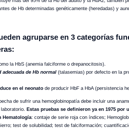
tituye más del 95% de la Hb del adulto y la HbA2, también 
iantes de Hb determinadas genéticamente (heredadas) y aun
eden agruparse en 3 categorías fun
eras:
como la HbS (anemia falciforme o drepanocitosis).
dad adecuada de Hb normal
(talasemias) por defecto en la p
oduce en el neonato
de producir HbF a HbA (persistencia her
specha de sufrir una hemoglobinopatía debe incluir una ana
 laboratorio.
Estas pruebas se definieron ya en 1975 por 
en Hematología
: contaje de serie roja con índices; Hemoglob
hierro; test de solubilidad; test de falciformación; cuantifi