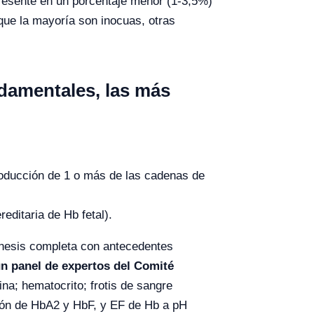
presente en un porcentaje menor (1-3,5%)
que la mayoría son inocuas, otras
damentales, las más
roducción de 1 o más de las cadenas de
editaria de Hb fetal).
mnesis completa con antecedentes
un panel de expertos del Comité
ina; hematocrito; frotis de sangre
cación de HbA2 y HbF, y EF de Hb a pH