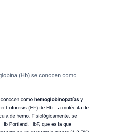
moglobina (Hb) se conocen como
se conocen como
hemoglobinopatías
y
electroforesis (EF) de Hb. La molécula de
cula de hemo. Fisiológicamente, se
 Hb Portland, HbF, que es la que