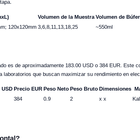
tapa.
nxL)
Volumen de la Muestra
Volumen de Búfer
mm; 120x120mm
3,6,8,11,13,18,25
~550ml
do es de aproximadamente 183.00 USD o 384 EUR. Este costo
ra laboratorios que buscan maximizar su rendimiento en elec
o USD
Precio EUR
Peso Neto
Peso Bruto
Dimensiones
M
384
0.9
2
x x
Kal
zontal?