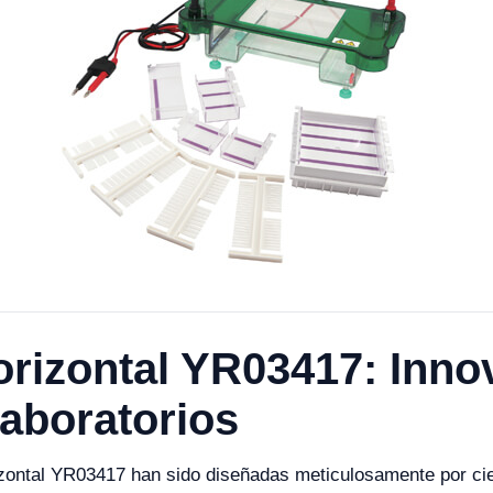
orizontal YR03417: Inno
Laboratorios
izontal YR03417 han sido diseñadas meticulosamente por cie