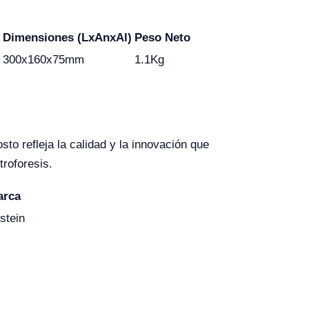
Dimensiones (LxAnxAl)
Peso Neto
300x160x75mm
1.1Kg
 refleja la calidad y la innovación que
troforesis.
arca
stein