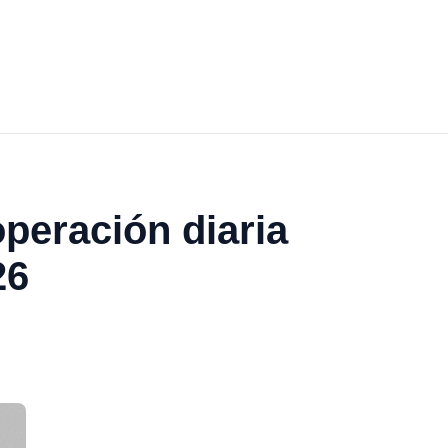
operación diaria
26