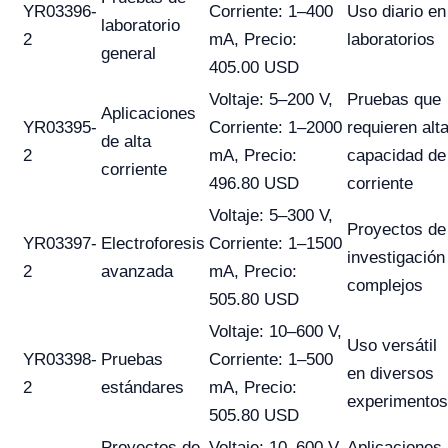
YR03396-
Corriente: 1–400
Uso diario en
laboratorio
2
mA, Precio:
laboratorios
general
405.00 USD
Voltaje: 5–200 V,
Pruebas que
Aplicaciones
YR03395-
Corriente: 1–2000
requieren alt
de alta
2
mA, Precio:
capacidad de
corriente
496.80 USD
corriente
Voltaje: 5–300 V,
Proyectos de
YR03397-
Electroforesis
Corriente: 1–1500
investigación
2
avanzada
mA, Precio:
complejos
505.80 USD
Voltaje: 10–600 V,
Uso versátil
YR03398-
Pruebas
Corriente: 1–500
en diversos
2
estándares
mA, Precio:
experimentos
505.80 USD
Proyectos de
Voltaje: 10–600 V,
Aplicaciones