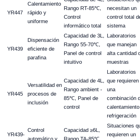
Calentamiento
Rango RT-85℃,
necesitan un
YR447
rápido y
Control
control total d
uniforme
informático total
sistema
Capacidad de 3L,
Laboratorios
Dispensación
Rango 55-70℃,
que manejan
YR439
eficiente de
Panel de control
alta cantidad 
parafina
intuitivo
muestras
Laboratorios
Capacidad de 4L,
que requieren
Versatilidad en
Rango ambient -
una
YR445
procesos de
85℃, Panel de
combinación 
inclusión
control
calentamiento
refrigeración
Situaciones q
Control
Capacidad ≥6L,
YR439-
requieren un
automático y
Rango TA-85℃,