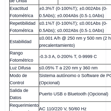
de Onda
Exactitud
±0.3%T (0-100%T); ±0.002Abs (0-
Fotométrica
0.5Abs); ±0.004Abs (0.5-1.0Abs)
Repetibilidad
≤0.1%T (0-100%T); ≤0.001Abs (0-
Fotométrica
0.5Abs); ≤0.002Abs (0.5-1.0Abs)
≤0.001 A/h @ 250 nm y 500 nm (2 h
Estabilidad
precalentamiento)
Rango
-0.3-3 A, 0-200% T, 0-9999 C
Fotométrico
Luz Difusa
≤0.05% T a 220 nm y 360 nm
Modo de
Sistema autónomo o Software de P
Control
(Opcional)
Salida de
Puerto USB o Bluetooth (Opcional)
Datos
Requerimiento
AC 110/220 V, 50/60 Hz