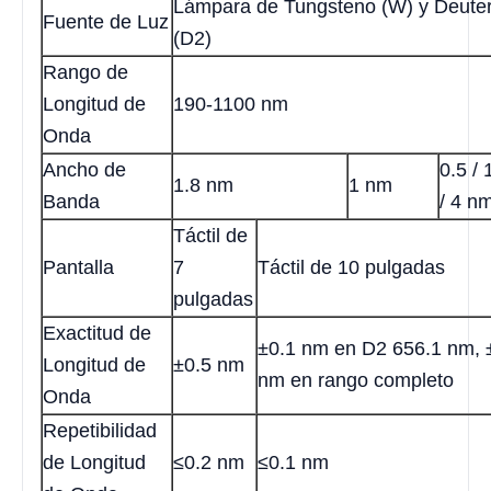
Lámpara de Tungsteno (W) y Deuter
Fuente de Luz
(D2)
Rango de
Longitud de
190-1100 nm
Onda
Ancho de
0.5 / 
1.8 nm
1 nm
Banda
/ 4 n
Táctil de
Pantalla
7
Táctil de 10 pulgadas
pulgadas
Exactitud de
±0.1 nm en D2 656.1 nm, 
Longitud de
±0.5 nm
nm en rango completo
Onda
Repetibilidad
de Longitud
≤0.2 nm
≤0.1 nm