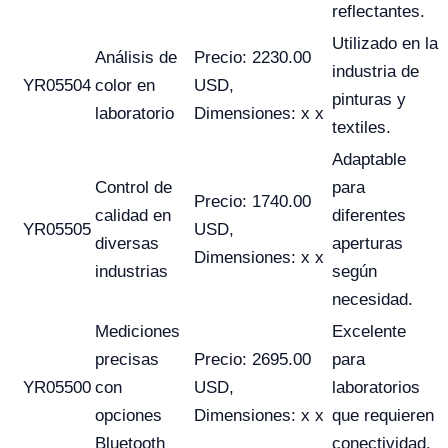
reflectantes.
Utilizado en la
Análisis de
Precio: 2230.00
industria de
YR05504
color en
USD,
pinturas y
laboratorio
Dimensiones: x x
textiles.
Adaptable
Control de
para
Precio: 1740.00
calidad en
diferentes
YR05505
USD,
diversas
aperturas
Dimensiones: x x
industrias
según
necesidad.
Mediciones
Excelente
precisas
Precio: 2695.00
para
YR05500
con
USD,
laboratorios
opciones
Dimensiones: x x
que requieren
Bluetooth
conectividad.