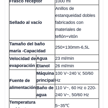
Frasco receptor
1000 ml
Anillos de
estanqueidad dobles
Sellado al vacío
fabricados con
materiales de
teflón+vitón
Tamaño del baño
250×130mm-6,5L
maría -Capacidad
Agua
23 ml/min
Velocidad de
evaporación
Etanol
26 ml/min
Máquina
100 V~240 V, 50/60
principal
Hz
Fuente de
alimentación
Baño de
110 V~, 60 Hz o 220-
agua
240 V~, 50/60 Hz
Temperatura
5~35℃