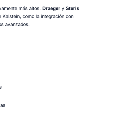
tivamente más altos.
Draeger
y
Steris
e Kalstein, como la integración con
cos avanzados.
e
tas