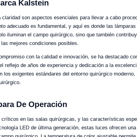
arca Kalstein
 la claridad son aspectos esenciales para llevar a cabo pro
ento adecuado es fundamental, y aquí es donde las lámparas
solo iluminan el campo quirúrgico, sino que también contribuy
 las mejores condiciones posibles.
ompromiso con la calidad e innovación, se ha destacado com
 reflejo de años de experiencia y dedicación a la excelenc
 los exigentes estándares del entorno quirúrgico moderno, 
irúrgico.
mpara De Operación
íticos en las salas quirúrgicas, y las características espec
cnología LED de última generación, estas luces ofrecen un
 campo quirúrgico. La temperatura de color ajustable permite