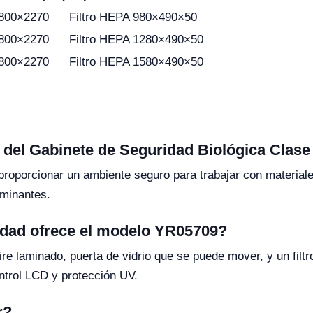
800×2270
Filtro HEPA 980×490×50
800×2270
Filtro HEPA 1280×490×50
800×2270
Filtro HEPA 1580×490×50
l del Gabinete de Seguridad Biológica Clase
 proporcionar un ambiente seguro para trabajar con materiale
aminantes.
idad ofrece el modelo YR05709?
re laminado, puerta de vidrio que se puede mover, y un filtro
trol LCD y protección UV.
r?