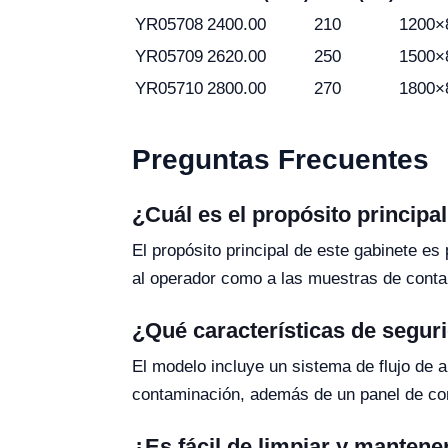
YR05708
2400.00
210
1200×
YR05709
2620.00
250
1500×
YR05710
2800.00
270
1800×
Preguntas Frecuentes
¿Cuál es el propósito principa
El propósito principal de este gabinete es
al operador como a las muestras de cont
¿Qué características de segur
El modelo incluye un sistema de flujo de ai
contaminación, además de un panel de con
¿Es fácil de limpiar y mantene