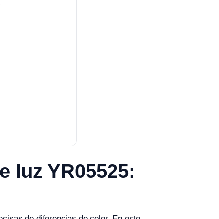
de luz YR05525:
cisas de diferencias de color. En este