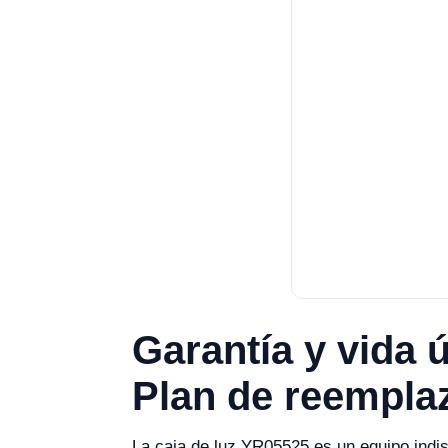
Garantía y vida ú
Plan de reempla
La caja de luz YR05525 es un equipo indis