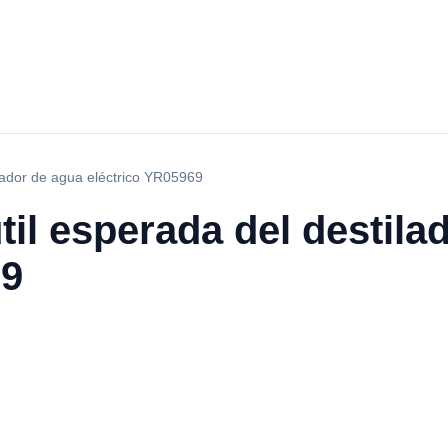
ilador de agua eléctrico YR05969
útil esperada del destila
69