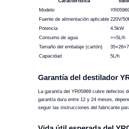
Característica
Valo
Modelo
YR0596
Fuente de alimentación aplicable
220V/50
Potencia
4.5kW
Consumo de agua
>=5L/h
Tamaño del embalaje (cartón)
35×26×
Capacidad
5L/h
Garantía del destilador Y
La garantía del YR05969 cubre defectos de
garantía dura entre 12 y 24 meses, depen
seguir las instrucciones del fabricante par
Vida útil esperada del YR