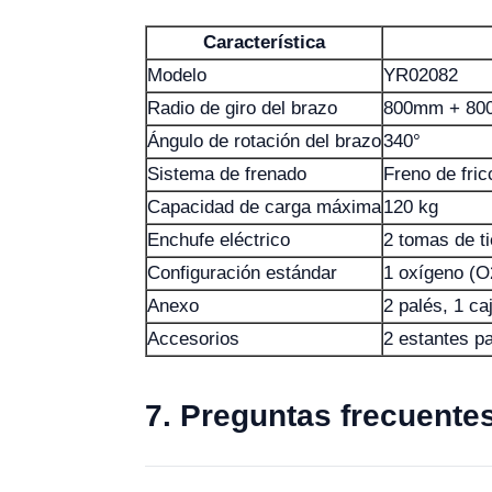
Característica
Modelo
YR02082
Radio de giro del brazo
800mm + 8
Ángulo de rotación del brazo
340°
Sistema de frenado
Freno de fric
Capacidad de carga máxima
120 kg
Enchufe eléctrico
2 tomas de ti
Configuración estándar
1 oxígeno (O2
Anexo
2 palés, 1 ca
Accesorios
2 estantes p
7. Preguntas frecuente