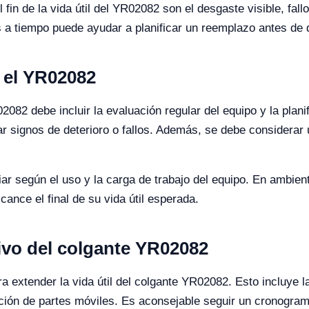
fin de la vida útil del YR02082 son el desgaste visible, fal
os a tiempo puede ayudar a planificar un reemplazo antes de q
 el YR02082
082 debe incluir la evaluación regular del equipo y la plan
ar signos de deterioro o fallos. Además, se debe considerar
ar según el uso y la carga de trabajo del equipo. En ambie
ance el final de su vida útil esperada.
ivo del colgante YR02082
a extender la vida útil del colgante YR02082. Esto incluye la
cación de partes móviles. Es aconsejable seguir un cronogr