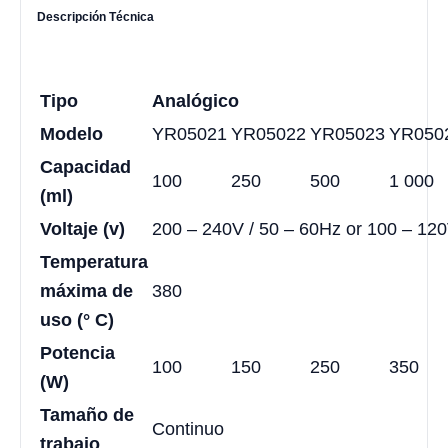
Descripción Técnica
Tipo
Analógico
Modelo
YR05021
YR05022
YR05023
YR050
Capacidad
100
250
500
1 000
(ml)
Voltaje (v)
200 – 240V / 50 – 60Hz or 100 – 120
Temperatura
máxima de
380
uso (° C)
Potencia
100
150
250
350
(W)
Tamaño de
Continuo
trabajo