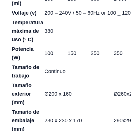
(ml)
Voltaje (v)
200 – 240V / 50 – 60Hz or 100 _ 120
Temperatura
máxima de
380
uso (° C)
Potencia
100
150
250
350
(W)
Tamaño de
Continuo
trabajo
Tamaño
exterior
Ø200 x 160
Ø260x
(mm)
Tamaño de
embalaje
230 x 230 x 170
290x29
(mm)