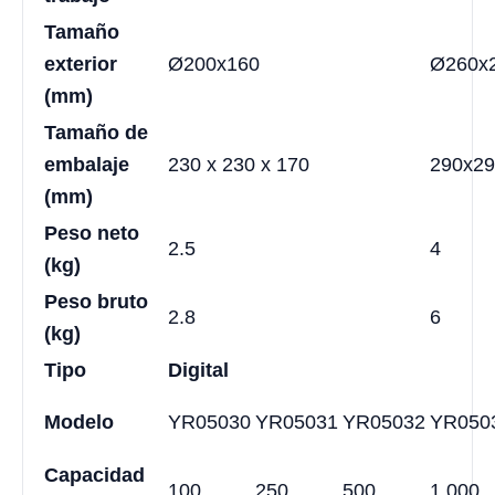
Tamaño
exterior
Ø200x160
Ø260x
(mm)
Tamaño de
embalaje
230 x 230 x 170
290x29
(mm)
Peso neto
2.5
4
(kg)
Peso bruto
2.8
6
(kg)
Tipo
Digital
Modelo
YR05030
YR05031
YR05032
YR050
Capacidad
100
250
500
1 000