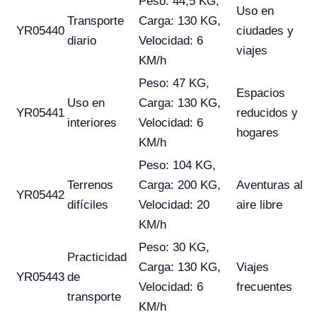
Peso: 44,5 KG,
Uso en
Transporte
Carga: 130 KG,
YR05440
ciudades y
diario
Velocidad: 6
viajes
KM/h
Peso: 47 KG,
Espacios
Uso en
Carga: 130 KG,
YR05441
reducidos y
interiores
Velocidad: 6
hogares
KM/h
Peso: 104 KG,
Terrenos
Carga: 200 KG,
Aventuras al
YR05442
difíciles
Velocidad: 20
aire libre
KM/h
Peso: 30 KG,
Practicidad
Carga: 130 KG,
Viajes
YR05443
de
Velocidad: 6
frecuentes
transporte
KM/h