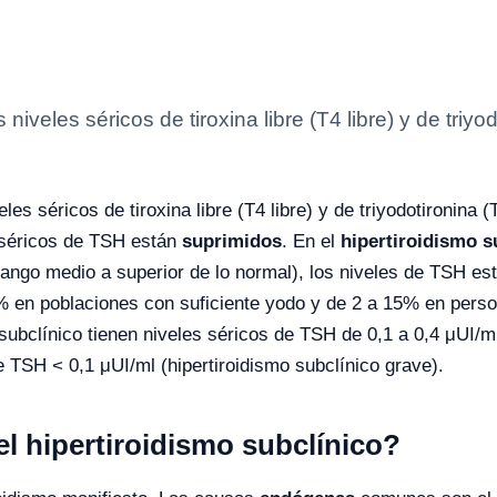
s niveles séricos de tiroxina libre (T4 libre) y de triy
veles séricos de tiroxina libre (T4 libre) y de triyodotironina 
s séricos de TSH están
suprimidos
. En el
hipertiroidismo s
rango medio a superior de lo normal), los niveles de TSH es
 en poblaciones con suficiente yodo y de 2 a 15% en person
subclínico tienen niveles séricos de TSH de 0,1 a 0,4 μUI/ml
de TSH < 0,1 μUI/ml (hipertiroidismo subclínico grave).
l hipertiroidismo subclínico?