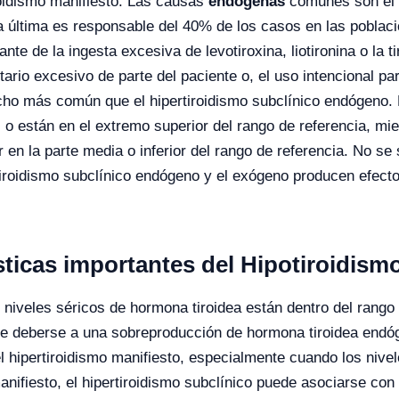
roidismo manifiesto. Las causas
endógenas
comunes son el 
a última es responsable del 40% de los casos en las poblaci
tante de la ingesta excesiva de levotiroxina, liotironina o la
tario excesivo de parte del paciente o, el uso intencional pa
cho más común que el hipertiroidismo subclínico endógeno. 
o están en el extremo superior del rango de referencia, mie
r en la parte media o inferior del rango de referencia. No se
rtiroidismo subclínico endógeno y el exógeno producen efect
sticas importantes del Hipotiroidism
os niveles séricos de hormona tiroidea están dentro del rango
e deberse a una sobreproducción de hormona tiroidea endó
l hipertiroidismo manifiesto, especialmente cuando los nive
 manifiesto, el hipertiroidismo subclínico puede asociarse c