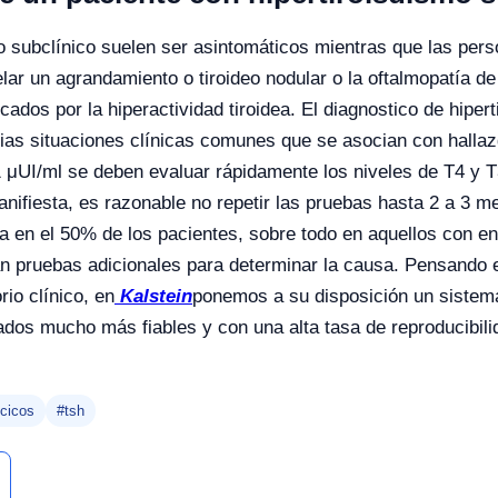
o subclínico suelen ser asintomáticos mientras que las pe
ar un agrandamiento o tiroideo nodular o la oftalmopatía de
ados por la hiperactividad tiroidea. El diagnostico de hiper
rias situaciones clínicas comunes que se asocian con hallaz
 μUI/ml se deben evaluar rápidamente los niveles de T4 y T3 
ifiesta, es razonable no repetir las pruebas hasta 2 a 3 m
 en el 50% de los pacientes, sobre todo en aquellos con en
n pruebas adicionales para determinar la causa. Pensando e
io clínico, en
Kalstein
ponemos a su disposición un sistem
ados mucho más fiables y con una alta tasa de reproducibili
ecicos
#tsh