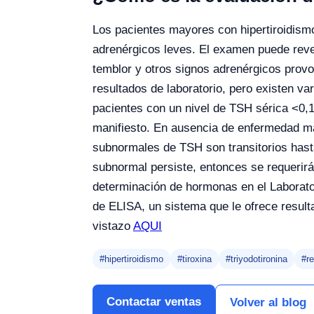
Los pacientes mayores con hipertiroidism
adrenérgicos leves. El examen puede revel
temblor y otros signos adrenérgicos provoc
resultados de laboratorio, pero existen va
pacientes con un nivel de TSH sérica <0,1
manifiesto. En ausencia de enfermedad man
subnormales de TSH son transitorios hasta
subnormal persiste, entonces se requerirá
determinación de hormonas en el Laborator
de ELISA, un sistema que le ofrece result
vistazo
AQUI
#hipertiroidismo
#tiroxina
#triyodotironina
#r
Contactar ventas
Volver al blog