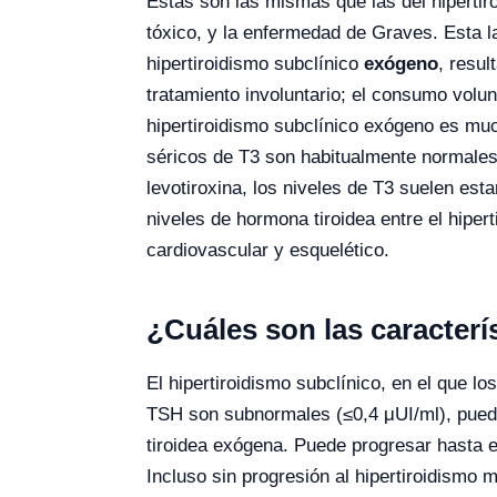
Estas son las mismas que las del hiperti
tóxico, y la enfermedad de Graves. Esta l
hipertiroidismo subclínico
exógeno
, resul
tratamiento involuntario; el consumo volun
hipertiroidismo subclínico exógeno es mu
séricos de T3 son habitualmente normales 
levotiroxina, los niveles de T3 suelen esta
niveles de hormona tiroidea entre el hipe
cardiovascular y esquelético.
¿Cuáles son las caracterí
El hipertiroidismo subclínico, en el que l
TSH son subnormales (≤0,4 μUI/ml), pued
tiroidea exógena. Puede progresar hasta e
Incluso sin progresión al hipertiroidismo