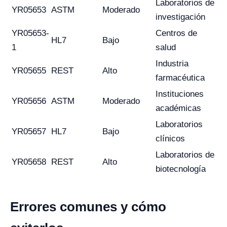
Laboratorios de
YR05653
ASTM
Moderado
investigación
YR05653-
Centros de
HL7
Bajo
1
salud
Industria
YR05655
REST
Alto
farmacéutica
Instituciones
YR05656
ASTM
Moderado
académicas
Laboratorios
YR05657
HL7
Bajo
clínicos
Laboratorios de
YR05658
REST
Alto
biotecnología
Errores comunes y cómo