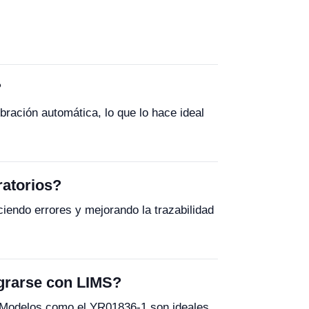
?
ración automática, lo que lo hace ideal
ratorios?
iendo errores y mejorando la trazabilidad
egrarse con LIMS?
. Modelos como el YR01836-1 son ideales