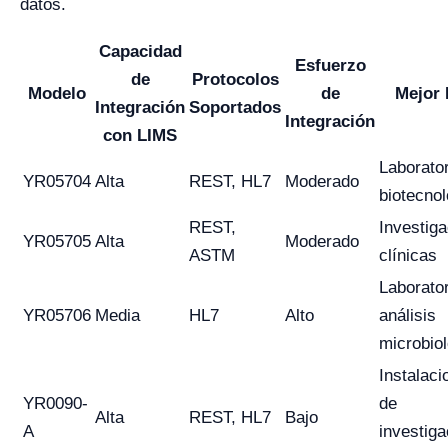
datos.
Capacidad
Esfuerzo
de
Protocolos
Modelo
de
Mejor 
Integración
Soportados
Integración
con LIMS
Laborato
YR05704
Alta
REST, HL7
Moderado
biotecnol
REST,
Investig
YR05705
Alta
Moderado
ASTM
clínicas
Laborato
YR05706
Media
HL7
Alto
análisis
microbio
Instalaci
YR0090-
de
Alta
REST, HL7
Bajo
A
investiga